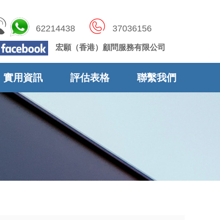
6221
4438
37036156
宏願（香港）顧問服
務有限公司
實用資訊
評估表格
聯繫我們