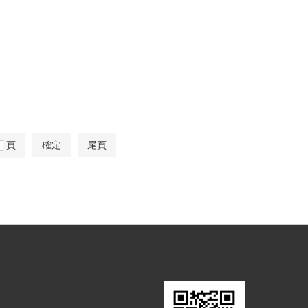
頁
確定
尾頁