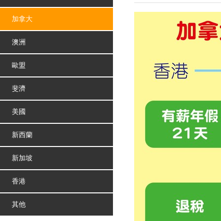
加拿大
澳洲
歐盟
斐濟
美國
新西蘭
新加坡
香港
其他